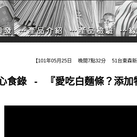
【101年05月25日 晚間7點32分 51台東森
心食錄 - 『愛吃白麵條？添加