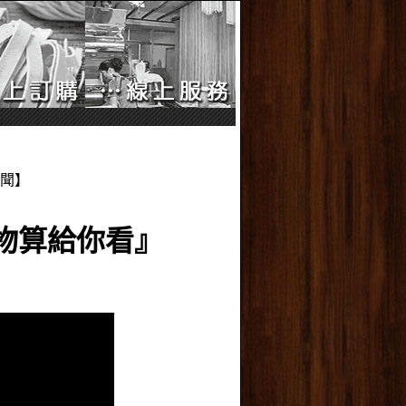
新聞】
物算給你看』