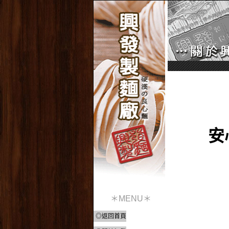
安
＊MENU＊
◎返回首頁