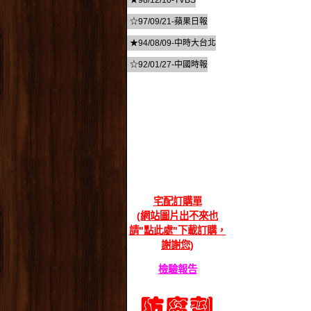
★98/12/10-TVBS
☆97/09/21-蘋果日報
★94/08/09-中時大台北
☆92/01/27-中國時報
宅配訂購單
(網站圖片出不來也
請"點此處"下載訂購，
謝謝您)
檢驗報告