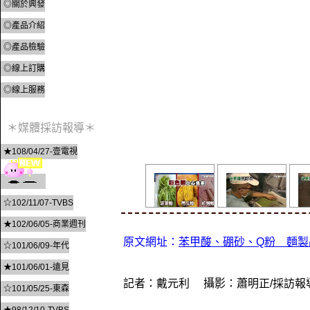
◎關於興發
◎產品介紹
◎產品檢驗
◎線上訂購
◎線上服務
＊媒體採訪報導＊
★108/04/27-壹電視
☆102/11/07-TVBS
★102/06/05-商業週刊
原文網址：
苯甲酸、硼砂、Q粉 麵製
☆101/06/09-年代
★101/06/01-遠見
記者：戴元利 攝影：蕭明正/採訪報
☆101/05/25-東森