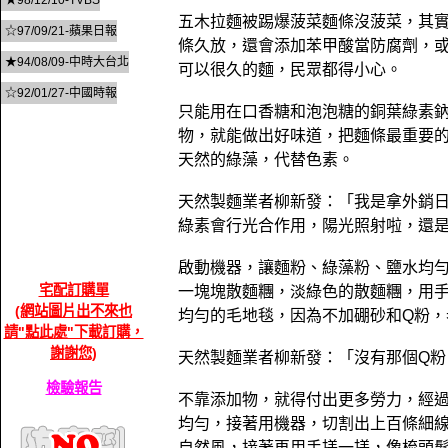
★98/12/10-TVBS
五木拉麵被踢爆菠菜麵條沒菠菜，其
☆97/09/21-蘋果日報
條久放，還會添加苯甲酸當防腐劑，
★94/08/09-中時大台北
可以很久的麵，民眾都得小心。
☆92/01/27-中國時報
只能用在口香糖和泡泡糖的銅葉綠素
物，就能做出好味道，把麵條最重要
天然的綠藻，代替色素。
天然製麵業者柳新發：「我是拿外銷日
綠素會行光合作用，陽光照射啦，還
啟動機器，讓麵粉、綠藻粉、鹽水均勻
宅配訂購單
一塊塊散麵糰，淡綠色的散麵糰，用
(網站圖片出不來也
均勻的毛地毯，因為不加硼砂和Q粉
請"點此處"下載訂購，
謝謝您)
天然製麵業者柳新發：「沒有那個Q
檢驗報告
不靠添加物，就得付出更多勞力，經
均勻，接著用機器，切割出上百條細
自然風，接著再用手搓一搓，像梳頭