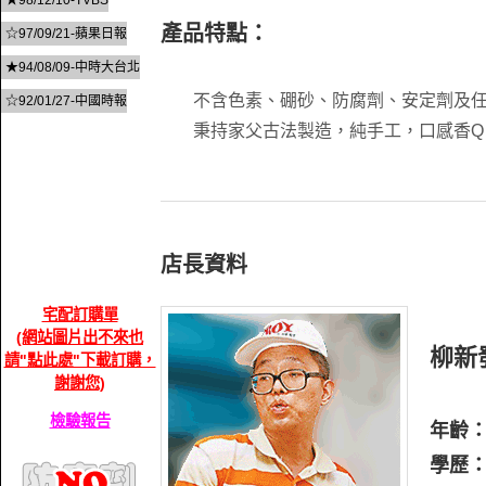
★98/12/10-TVBS
產品特點：
☆97/09/21-蘋果日報
★94/08/09-中時大台北
不含色素、硼砂、防腐劑、安定劑及
☆92/01/27-中國時報
秉持家父古法製造，純手工，口感香
店長資料
宅配訂購單
(網站圖片出不來也
柳新
請"點此處"下載訂購，
謝謝您)
檢驗報告
年齡
學歷