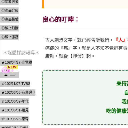
◎關於興發
◎產品介紹
良心的叮嚀：
◎產品檢驗
◎線上訂購
◎線上服務
古人創造文字，就已經告訴我們，
『人』
癌症的『癌』字，就是人不知不覺把有毒的
＊媒體採訪報導＊
康麵，就從【興發】起。
★108/04/27-壹電視
秉持
☆102/11/07-TVBS
★102/06/05-商業週刊
我
☆101/06/09-年代
★101/06/01-遠見
吃的健康
☆101/05/25-東森