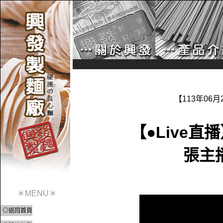
【113年06
【●Live
張主
＊MENU＊
◎返回首頁