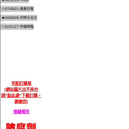
★98/12/10-TVBS
☆97/09/21-蘋果日報
★94/08/09-中時大台北
☆92/01/27-中國時報
宅配訂購單
(網站圖片出不來也
請"點此處"下載訂購，
謝謝您)
檢驗報告