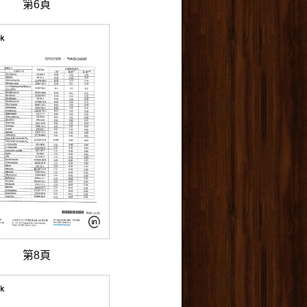
第6頁
第8頁