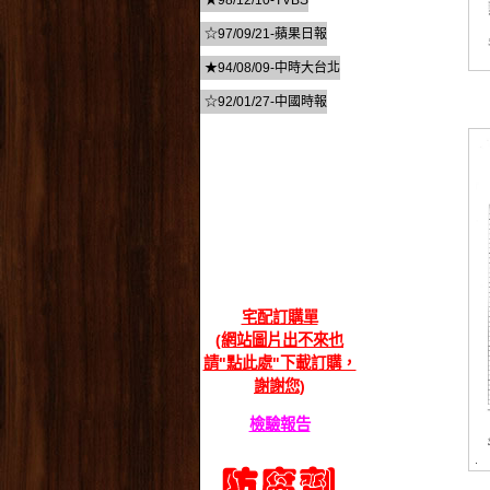
★98/12/10-TVBS
☆97/09/21-蘋果日報
★94/08/09-中時大台北
☆92/01/27-中國時報
宅配訂購單
(網站圖片出不來也
請"點此處"下載訂購，
謝謝您)
檢驗報告