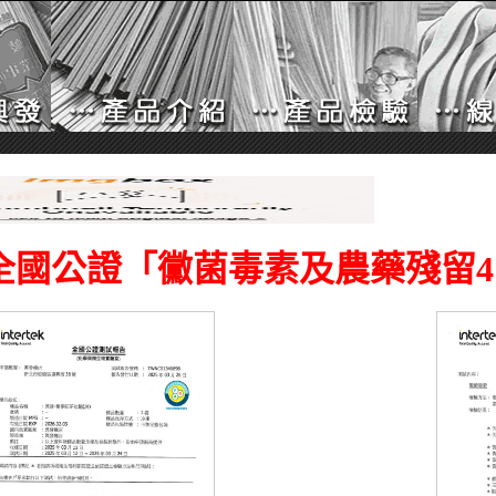
全國公證「黴菌毒素及農藥殘留4